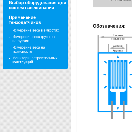
Выбор оборудования для
систем взвешивания
Применение
тензодатчиков
Обозначения:
Измерение веса в емкостях
Измерение веса груза на
погрузчике
Измерение веса на
транспорте
Мониторинг строительных
конструкций