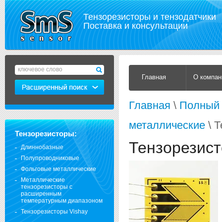
Тензорезисторы и тензодатчики
Поставка и консультации
Главная
О компан
Главная
\
Полный 
металлические
\ 
Тензорезисторы:
Тензорезис
Длиннобазные
Полупроводниковые
Фольговые металлические
Металлические
тензорезисторы с
расширенным
температурным диапазоном
Тензорезисторы Vishay