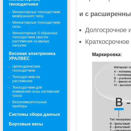
тензодатчики
Миниатюрные тензодатчики
и с расширенны
мембранного типа
Миниатюрные тензодатчики
силы
Долгосрочное 
Миниатюрные S-образные
тензодатчики сжатия-
Краткосрочное
растяжения на малые
нагрузки
Весовая электроника
Маркировка:
УРАЛВЕС
Цилиндрические
тензодатчики
Тензодатчики на
растяжение
Тензодатчики для
измерения силы натяжения
троса
Весоизмерительные
приборы
Системы сбора данных
Бортовые весы