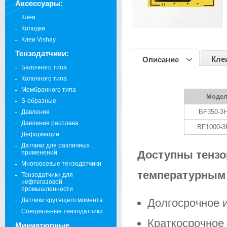
Аксессуары:
Клеи
Колодки
Клеи Vishay
Тензодатчики:
Кле
Описание
Балочного типа
Колонного типа
Мембранного типа
Моде
S-образные
BF350-3
Давления
Давления расплава
BF1000-3
Деформации
Датчики для различных
Доступны тензо
применений
Многоосевые тензодатчики
температурным
Тензодатчики для
нефтегазовой
промышленности
Датчики крутящего момента
Долгосрочное 
Специальные тензодатчики
Краткосрочное
Миниатюрные